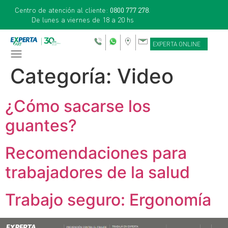
Centro de atención al cliente:
0800 777 278
.
De lunes a viernes de 18 a 20 hs
EXPERTA ONLINE
Categoría:
Video
¿Cómo sacarse los
guantes?
Recomendaciones para
trabajadores de la salud
Trabajo seguro: Ergonomía