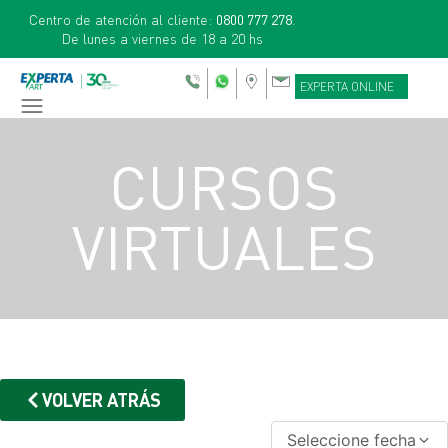
Centro de atención al cliente:
0800 777 278
.
De lunes a viernes de 18 a 20 hs
EXPERTA ONLINE
CURSOS
VIRTUALES
VOLVER ATRÁS
Seleccione fecha